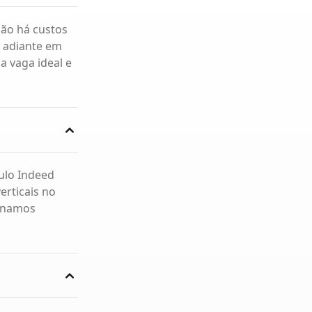
não há custos
s adiante em
 vaga ideal e
ulo Indeed
verticais no
ionamos