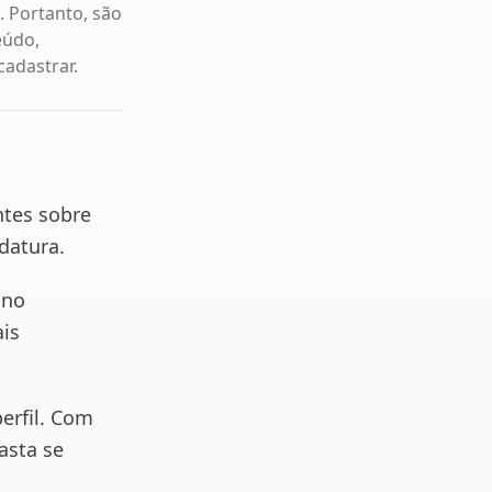
. Portanto, são
eúdo,
cadastrar.
tes sobre
idatura.
 no
ais
erfil. Com
basta se