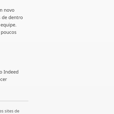
m novo
s de dentro
 equipe.
 poucos
no Indeed
cer
s sites de