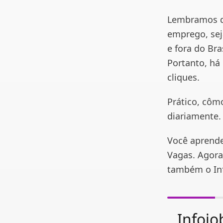
Lembramos q
emprego, sej
e fora do Br
Portanto, h
cliques.
Prático, côm
diariamente.
Você aprende
Vagas. Agora
também o In
Infojo