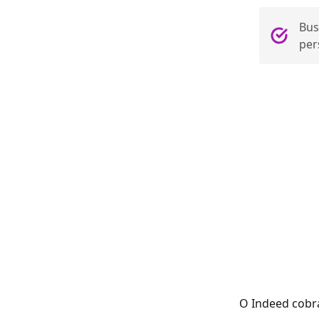
Bus
per
O Indeed cobra