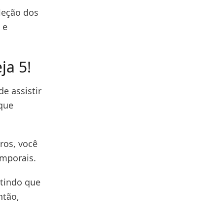
leção dos
 e
ja 5!
e assistir
 que
ros, você
emporais.
ntindo que
ntão,