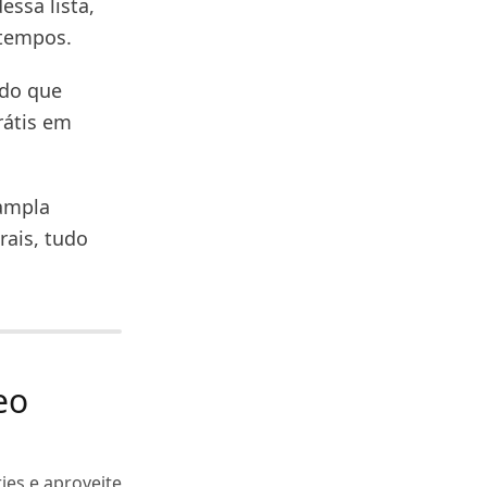
essa lista,
 tempos.
 do que
rátis em
 ampla
rais, tudo
eo
ies e aproveite