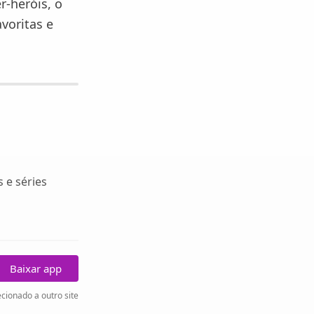
r-heróis, o
voritas e
 e séries
Baixar app
cionado a outro site