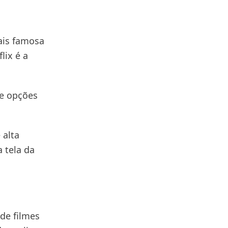
ais famosa
lix é a
de opções
 alta
 tela da
de filmes