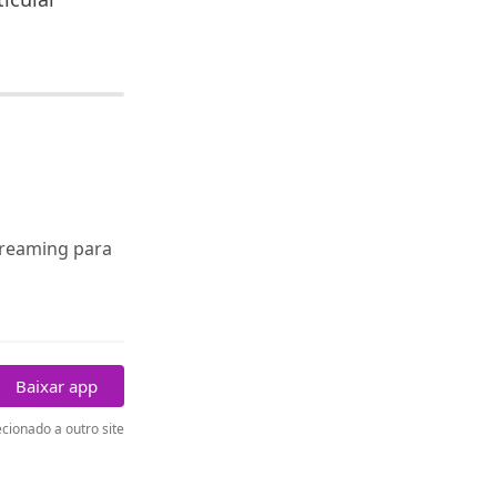
treaming para
Baixar app
cionado a outro site