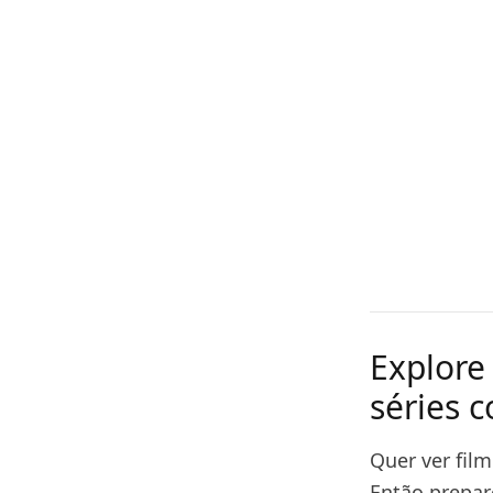
Explore
séries 
Quer ver fil
Então prepar