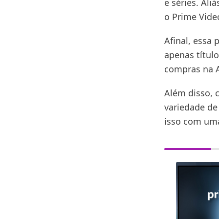
e séries. Aliá
o Prime Vide
Afinal, essa
apenas títul
compras na A
Além disso, 
variedade de
isso com uma