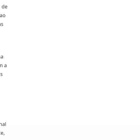
 de
 ao
as
na
m a
os
nal
e,