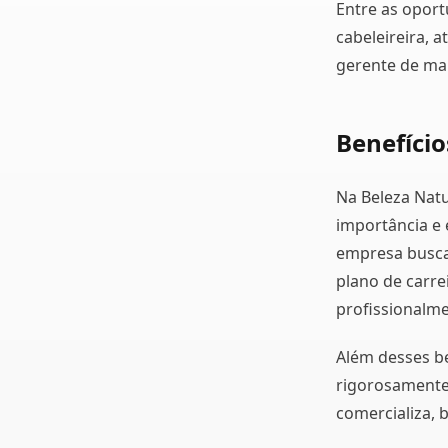
Entre as oport
cabeleireira, a
gerente de man
Benefíci
Na Beleza Natu
importância e 
empresa busca
plano de carre
profissionalmen
Além desses be
rigorosamente
comercializa, 