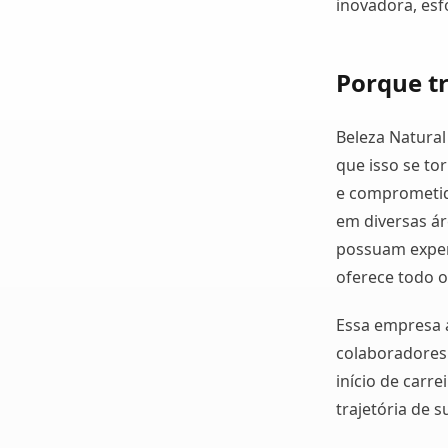
inovadora, esf
Porque t
Beleza Natura
que isso se to
e comprometid
em diversas ár
possuam experi
oferece todo 
Essa empresa 
colaboradores
início de carr
trajetória de s