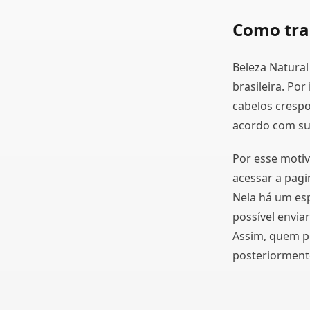
Como tra
Beleza Natura
brasileira. Po
cabelos crespo
acordo com sua
Por esse motiv
acessar a pag
Nela há um es
possível envia
Assim, quem po
posteriorment