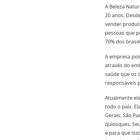
A Beleza Natu
20 anos. Desde
vender produt
pessoas que p
70% dos brasil
A empresa pos
através do em
saúde que os 
responsáveis p
Atualmente ela
todo o país. E
Gerais, São Pa
quiosques. Seu
e para que iss