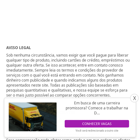
AVISO LEGAL
Sob nenhuma circunstância, vamos exigir que você pague para liberar
qualquer tipo de produto, incluindo cartões de crédito, empréstimos ou
qualquer outra oferta. Se isso acontecer, entre em contato conosco
imediatamente. Sempre leia os termos e condições do provedor de
serviços com o qual você está entrando em contato. Nós ganhamos
dinheiro com publicidade e quando indicamos alguns dos produtos
apresentados neste site. Todas as publicações são baseadas em
pesquisas quantitativas e qualitativas, e nossa equipe se esforça para
ser o mais justo possível ao comparar opções concorrentes.
X
Em busca de uma carreira
promissora? Comece a trabalhar na
INFORMAÇÃO SOBRE ANUNCIANTES
D…
Somos um site de conteúdo independente, objetivo e com suporte de
CONHECER VAGAS
publicidade. Para apoiar nossa capacidade de fornecer conteúdo gratuito
aos nossos usuários, as recomendações que aparecem em nosso site
Você será redirecionado a outro site
podem ser de empresas das quais recebemos compensação de afiliado.